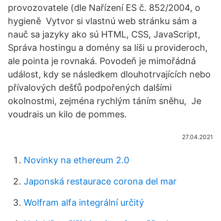
provozovatele (dle Nařízení ES č. 852/2004, o
hygieně Vytvor si vlastnú web stránku sám a
nauč sa jazyky ako sú HTML, CSS, JavaScript,
Správa hostingu a domény sa líši u provideroch,
ale pointa je rovnaká. Povodeň je mimořádná
událost, kdy se následkem dlouhotrvajících nebo
přívalových dešťů podpořených dalšími
okolnostmi, zejména rychlým táním sněhu, Je
voudrais un kilo de pommes.
27.04.2021
Novinky na ethereum 2.0
Japonská restaurace corona del mar
Wolfram alfa integrální určitý