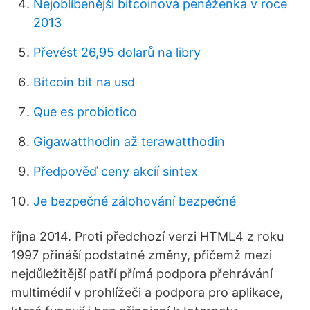
Nejoblíbenější bitcoinová peněženka v roce
2013
Převést 26,95 dolarů na libry
Bitcoin bit na usd
Que es probiotico
Gigawatthodin až terawatthodin
Předpověď ceny akcií sintex
Je bezpečné zálohování bezpečné
října 2014. Proti předchozí verzi HTML4 z roku
1997 přináší podstatné změny, přičemž mezi
nejdůležitější patří přímá podpora přehrávání
multimédií v prohlížeči a podpora pro aplikace,