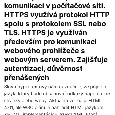
komunikaci v počítačové síti.
HTTPS využívá protokol HTTP
spolu s protokolem SSL nebo
TLS. HTTPS je využíván
především pro komunikaci
webového prohlížeče s
webovým serverem. Zajišťuje
autentizaci, důvěrnost
přenášených
Slovo hypertextový nám naznačuje, že pôjde o
jazyk, ktorý bude obsahovať odkazy napr. na iné
stránky alebo weby. Aktuálna verzia je HTML
4.01, ale W3C plánuje nahradiť HTML jazykom
XHTML, implementáciou jazyka XML, ktorá