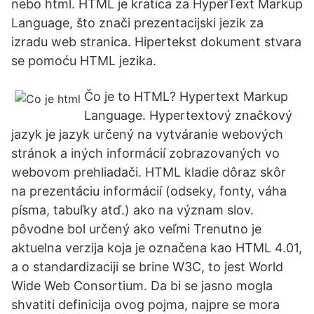
nebo html. HTML je kratica za HyperText Markup
Language, što znači prezentacijski jezik za
izradu web stranica. Hipertekst dokument stvara
se pomoću HTML jezika.
Čo je to HTML? Hypertext Markup
Language. Hypertextový značkový
jazyk je jazyk určený na vytváranie webových
stránok a iných informácií zobrazovaných vo
webovom prehliadači. HTML kladie dôraz skôr
na prezentáciu informácií (odseky, fonty, váha
písma, tabuľky atď.) ako na význam slov.
pôvodne bol určený ako veľmi Trenutno je
aktuelna verzija koja je označena kao HTML 4.01,
a o standardizaciji se brine W3C, to jest World
Wide Web Consortium. Da bi se jasno mogla
shvatiti definicija ovog pojma, najpre se mora