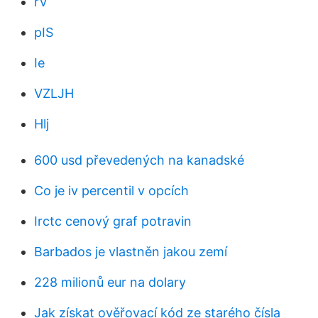
rV
pIS
Ie
VZLJH
Hlj
600 usd převedených na kanadské
Co je iv percentil v opcích
Irctc cenový graf potravin
Barbados je vlastněn jakou zemí
228 milionů eur na dolary
Jak získat ověřovací kód ze starého čísla