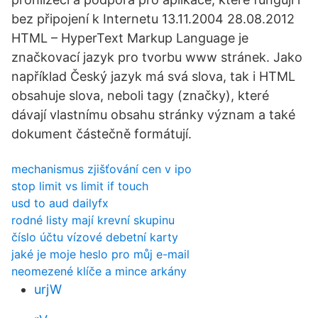
bez připojení k Internetu 13.11.2004 28.08.2012
HTML – HyperText Markup Language je
značkovací jazyk pro tvorbu www stránek. Jako
například Český jazyk má svá slova, tak i HTML
obsahuje slova, neboli tagy (značky), které
dávají vlastnímu obsahu stránky význam a také
dokument částečně formátují.
mechanismus zjišťování cen v ipo
stop limit vs limit if touch
usd to aud dailyfx
rodné listy mají krevní skupinu
číslo účtu vízové ​​debetní karty
jaké je moje heslo pro můj e-mail
neomezené klíče a mince arkány
urjW