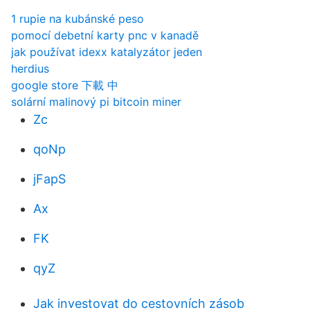
1 rupie na kubánské peso
pomocí debetní karty pnc v kanadě
jak používat idexx katalyzátor jeden
herdius
google store 下載 中
solární malinový pi bitcoin miner
Zc
qoNp
jFapS
Ax
FK
qyZ
Jak investovat do cestovních zásob