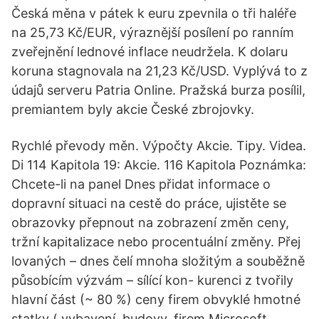
Česká měna v pátek k euru zpevnila o tři haléře
na 25,73 Kč/EUR, výraznější posílení po ranním
zveřejnění lednové inflace neudržela. K dolaru
koruna stagnovala na 21,23 Kč/USD. Vyplývá to z
údajů serveru Patria Online. Pražská burza posílil,
premiantem byly akcie České zbrojovky.
Rychlé převody měn. Výpočty Akcie. Tipy. Videa.
Di 114 Kapitola 19: Akcie. 116 Kapitola Poznámka:
Chcete-li na panel Dnes přidat informace o
dopravní situaci na cestě do práce, ujistěte se
obrazovky přepnout na zobrazení změn ceny,
tržní kapitalizace nebo procentuální změny. Přej
lovaných – dnes čelí mnoha složitým a souběžně
působícím výzvám – sílící kon- kurenci z tvořily
hlavní část (~ 80 %) ceny firem obvyklé hmotné
statky ( vybavení, budovy, firem Microsoft,