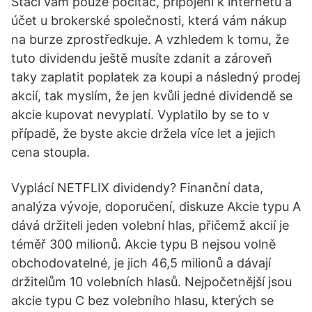
Stačí vám pouze počítač, připojení k internetu a
účet u brokerské společnosti, která vám nákup
na burze zprostředkuje. A vzhledem k tomu, že
tuto dividendu ještě musíte zdanit a zároveň
taky zaplatit poplatek za koupi a následný prodej
akcií, tak myslím, že jen kvůli jedné dividendě se
akcie kupovat nevyplatí. Vyplatilo by se to v
případě, že byste akcie držela více let a jejich
cena stoupla.
Vyplácí NETFLIX dividendy? Finanční data,
analýza vývoje, doporučení, diskuze Akcie typu A
dává držiteli jeden volební hlas, přičemž akcií je
téměř 300 milionů. Akcie typu B nejsou volně
obchodovatelné, je jich 46,5 milionů a dávají
držitelům 10 volebních hlasů. Nejpočetnější jsou
akcie typu C bez volebního hlasu, kterých se