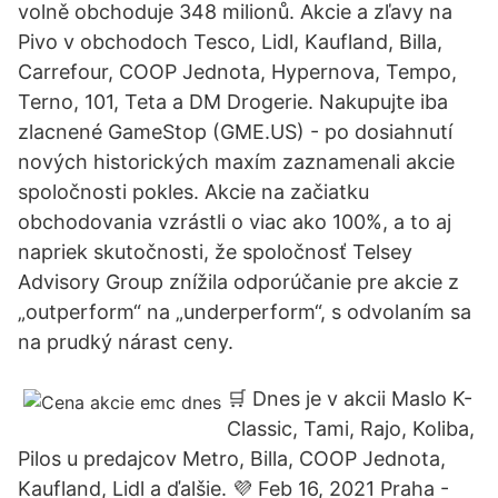
volně obchoduje 348 milionů. Akcie a zľavy na
Pivo v obchodoch Tesco, Lidl, Kaufland, Billa,
Carrefour, COOP Jednota, Hypernova, Tempo,
Terno, 101, Teta a DM Drogerie. Nakupujte iba
zlacnené GameStop (GME.US) - po dosiahnutí
nových historických maxím zaznamenali akcie
spoločnosti pokles. Akcie na začiatku
obchodovania vzrástli o viac ako 100%, a to aj
napriek skutočnosti, že spoločnosť Telsey
Advisory Group znížila odporúčanie pre akcie z
„outperform“ na „underperform“, s odvolaním sa
na prudký nárast ceny.
🛒️ Dnes je v akcii Maslo K-
Classic, Tami, Rajo, Koliba,
Pilos u predajcov Metro, Billa, COOP Jednota,
Kaufland, Lidl a ďalšie. 💜 Feb 16, 2021 Praha -